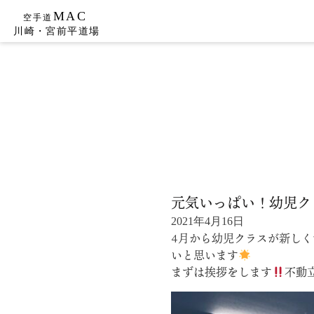
Skip
to
content
元気いっぱい！幼児ク
2021年4月16日
4月から幼児クラスが新しく
いと思います
まずは挨拶をします
不動