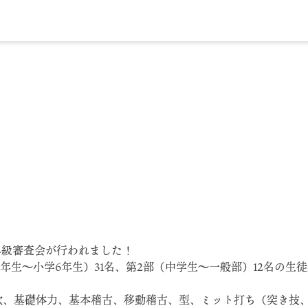
で昇級審査会が行われました！
1年生〜小学6年生）31名、第2部（中学生〜一般部）12名の生
軟、基礎体力、基本稽古、移動稽古、型、ミット打ち（突き技