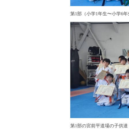
第1部（小学1年生〜小学6
第1部の宮前平道場の子供達！