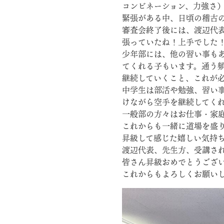
コンビネーション、力強さ
緊張がある中、日頃の稽古
審査会終了後には、渡辺代
張っていたね！上手でした
少年部には、他の習い事も
てくれる子もいます。通う
継続していくこと、これが
中学生は部活や勉強、習い
けながら空手を継続してく
一般部の方々はお仕事・家
これからも一緒に道場を盛
昇級して感じた嬉しい気持
渡辺代表、先生方、受講さ
皆さん昇級おめでとうござ
これからもよろしくお願い