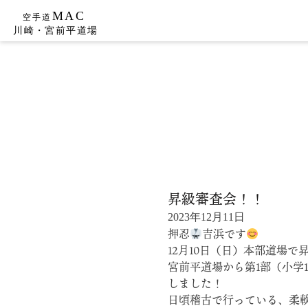
Skip
to
content
昇級審査会！！
2023年12月11日
押忍
吉浜です
12月10日（日）本部道場
宮前平道場から第1部（小学
しました！
日頃稽古で行っている、柔