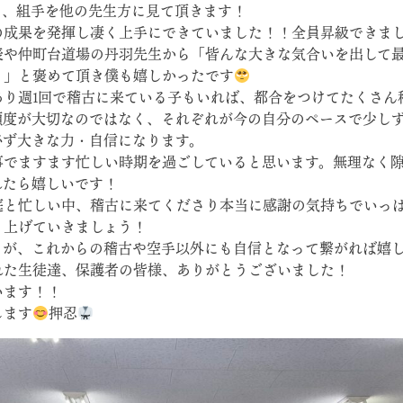
）、組手を他の先生方に見て頂きます！
の成果を発揮し凄く上手にできていました！！全員昇級できま
表や仲町台道場の丹羽先生から「皆んな大きな気合いを出して
！」と褒めて頂き僕も嬉しかったです
あり週1回で稽古に来ている子もいれば、都合をつけてたくさん
頻度が大切なのではなく、それぞれが今の自分のペースで少し
必ず大きな力・自信になります。
事でますます忙しい時期を過ごしていると思います。無理なく
れたら嬉しいです！
庭と忙しい中、稽古に来てくださり本当に感謝の気持ちでいっ
り上げていきましょう！
ちが、これからの稽古や空手以外にも自信となって繋がれば嬉
れた生徒達、保護者の皆様、ありがとうございました！
います！！
します
押忍