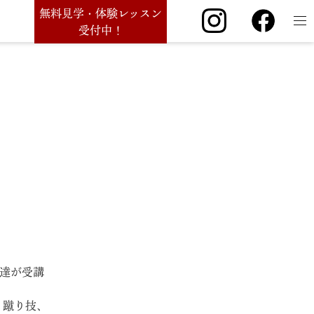
無料見学・体験レッスン
受付中！
徒達が受講
、蹴り技、