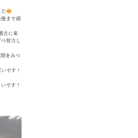
した
最後まで頑
稽古に来
ずつ努力し
隙間をみつ
ぱいです！
しいです！