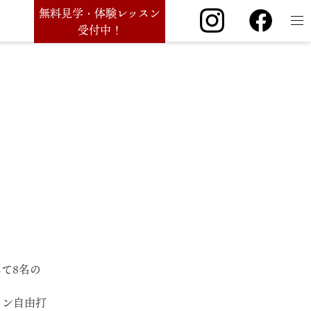
無料見学・体験レッスン
受付中！
て8名の
ョン自由打