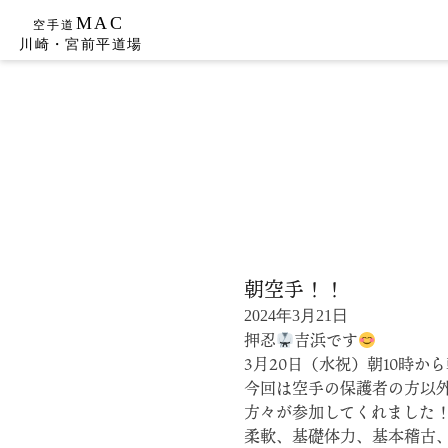
Skip
to
content
朝空手！！
2024年3月21日
押忍
吉浜です
3月20日（水祝）朝10時
今回は空手の保護者の方以
方々が参加してくれました
柔軟、基礎体力、基本稽古