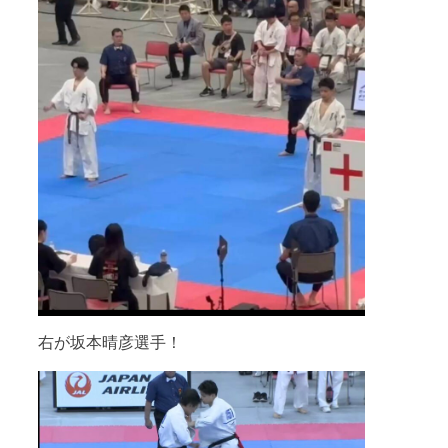
右が坂本晴彦選手！