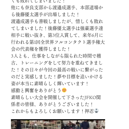
くも敗れてしまいました！
他にも奈良支部から渡邉成選手、本部道場か
ら後藤優太選手が出場しました！
渡邉成選手も善戦しましたが、惜しくも敗れ
てしまいました！後藤優太選手は強豪選手達
相手に戦い抜き、第3位入賞して、来年6月に
行われる第1回全世界フルコンタクト選手権大
会の代表権を獲得しました！
3人とも、仕事をしながら限られた時間で稽
古、トレーニングをして努力を重ねてきまし
た！その日々が今回の最高の戦いに繋がった
のだと実感しました！夢や目標を追いかける
姿が本当に素晴らしく輝いています！
感動と興奮をありがとう
素晴らしい大会を開催して下さったJFKO関
係者の皆様、ありがとうございました！
これからもよろしくお願いします！押忍