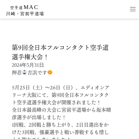
Skip
to
第9回全日本フルコンタクト空手道
content
選手権大会！
2024年5月31日
押忍
吉浜です
5月25日（土）〜26日（日）、エディオンア
リーナ大阪にて、第9回全日本フルコンタク
ト空手道選手権大会が開催されました！
全日本最高峰の大会に宮前平道場から坂本晴
彦選手が出場しました！
1回戦、2回戦と勝ち上がり、2日目進出をか
けた3回戦、強豪選手と戦い善戦するも惜し