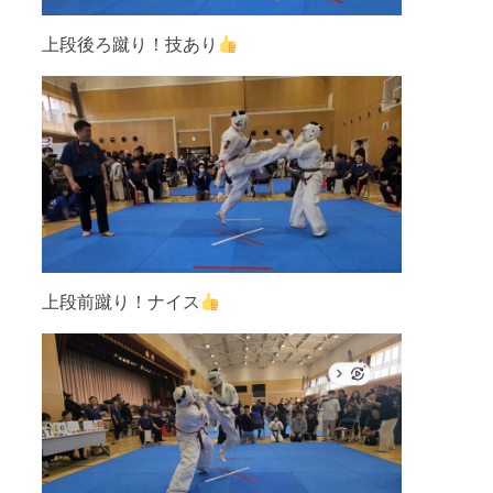
上段後ろ蹴り！技あり
上段前蹴り！ナイス