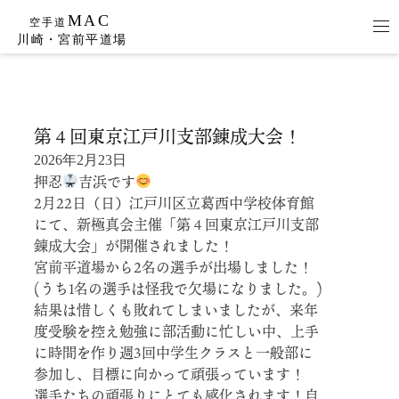
Skip
to
第４回東京江戸川支部錬成大会！
content
2026年2月23日
押忍
吉浜です
2月22日（日）江戸川区立葛西中学校体育館
にて、新極真会主催「第４回東京江戸川支部
錬成大会」が開催されました！
宮前平道場から2名の選手が出場しました！
(うち1名の選手は怪我で欠場になりました。)
結果は惜しくも敗れてしまいましたが、来年
度受験を控え勉強に部活動に忙しい中、上手
に時間を作り週3回中学生クラスと一般部に
参加し、目標に向かって頑張っています！
選手たちの頑張りにとても感化されます！自